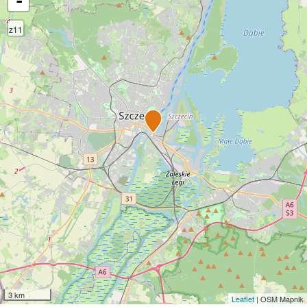
-
z11
3 km
Leaflet
| OSM Mapnik