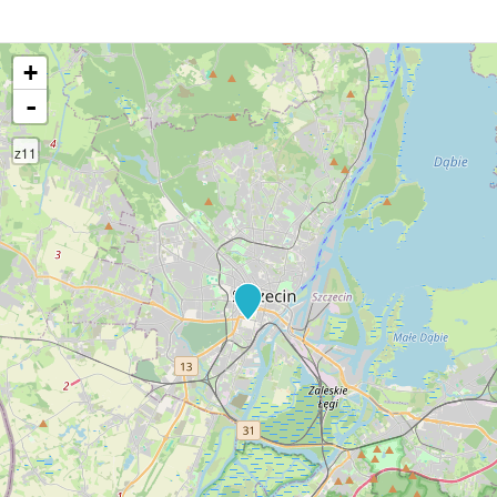
+
-
z11