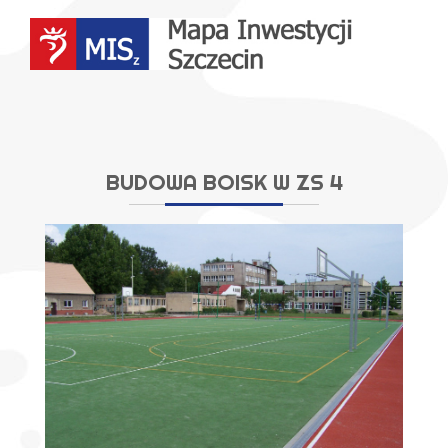
Przejdź
do
treści
BUDOWA BOISK W ZS 4