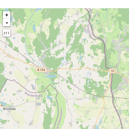
+
-
z11