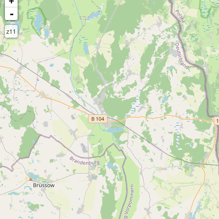
+
-
z11