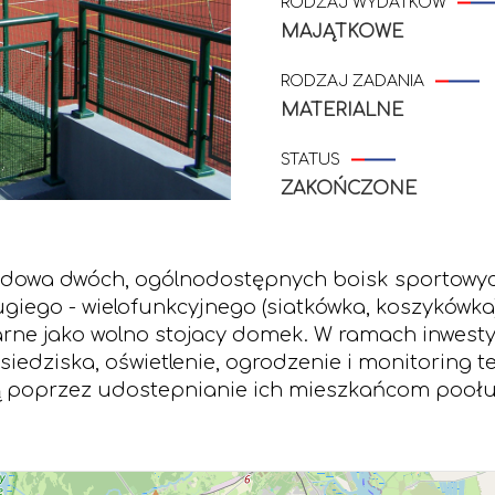
RODZAJ WYDATKÓW
MAJĄTKOWE
RODZAJ ZADANIA
MATERIALNE
STATUS
ZAKOŃCZONE
dowa dwóch, ogólnodostępnych boisk sportowych
ugiego - wielofunkcyjnego (siatkówka, koszykówka
tarne jako wolno stojacy domek. W ramach inwest
siedziska, oświetlenie, ogrodzenie i monitoring 
ą poprzez udostepnianie ich mieszkańcom poołud